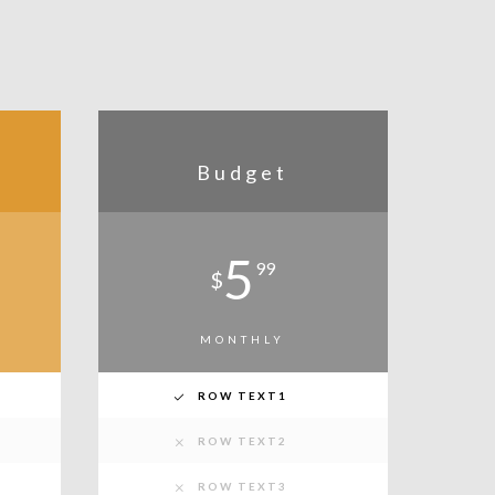
Budget
5
99
$
MONTHLY
ROW TEXT1
ROW TEXT2
ROW TEXT3