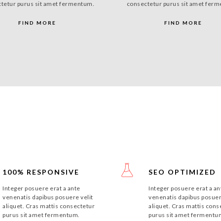
tetur purus sit amet fermentum.
consectetur purus sit amet fer
FIND MORE
FIND MORE
100% RESPONSIVE
SEO OPTIMIZED
Integer posuere erat a ante
Integer posuere erat a an
venenatis dapibus posuere velit
venenatis dapibus posuer
aliquet. Cras mattis consectetur
aliquet. Cras mattis cons
purus sit amet fermentum.
purus sit amet fermentu