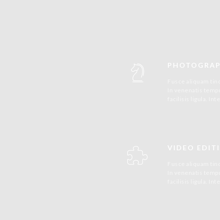
PHOTOGRA
Fusce aliquam tinc
In venenatis tempus
facilisis ligula. 
VIDEO EDIT
Fusce aliquam tinc
In venenatis tempus
facilisis ligula. 