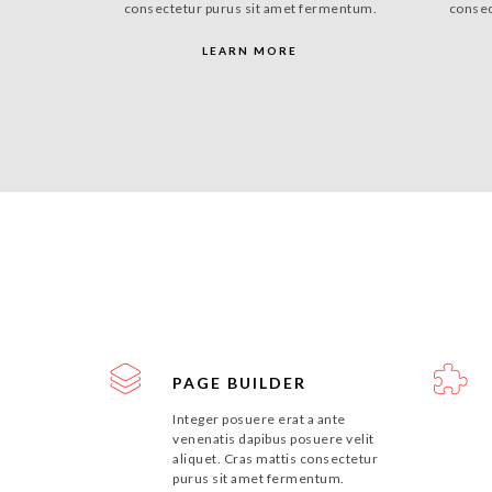
consectetur purus sit amet fermentum.
consec
LEARN MORE
PAGE BUILDER
Integer posuere erat a ante
venenatis dapibus posuere velit
aliquet. Cras mattis consectetur
purus sit amet fermentum.