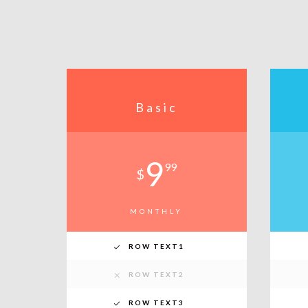
Basic
9
99
$
MONTHLY
ROW TEXT1
ROW TEXT2
ROW TEXT3