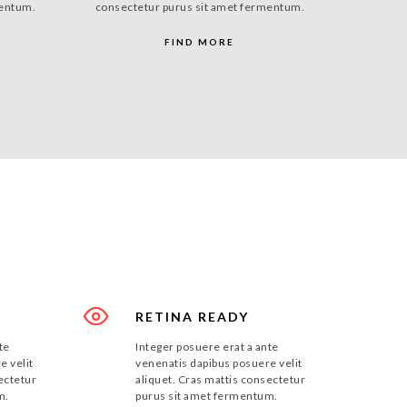
mentum.
consectetur purus sit amet fermentum.
FIND MORE
RETINA READY
te
Integer posuere erat a ante
e velit
venenatis dapibus posuere velit
ectetur
aliquet. Cras mattis consectetur
m.
purus sit amet fermentum.