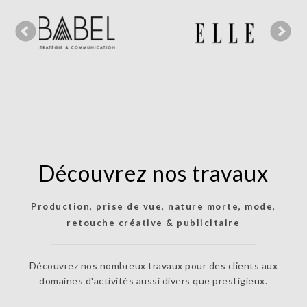
Découvrez nos travaux
Production, prise de vue, nature morte, mode,
retouche créative & publicitaire
column-
column-
column-
column-
column-
column-
column-
column-
column-
column-
column-
column-
column-
column-
Découvrez nos nombreux travaux pour des clients aux
gridblock-
domaines d'activités aussi divers que prestigieux.
gridblock-
gridblock-
gridblock-
gridblock-
gridblock-
gridblock-
gridblock-
gridblock-
gridblock-
gridblock-
gridblock-
gridblock-
gridblock-