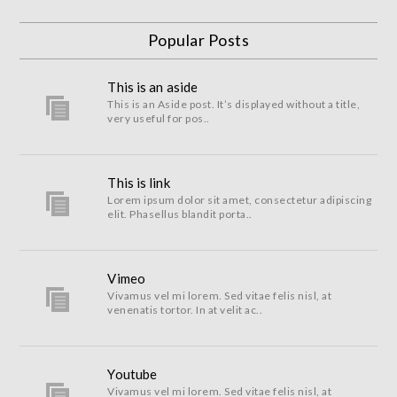
Popular Posts
This is an aside
This is an Aside post. It’s displayed without a title,
very useful for pos..
This is link
Lorem ipsum dolor sit amet, consectetur adipiscing
elit. Phasellus blandit porta..
Vimeo
Vivamus vel mi lorem. Sed vitae felis nisl, at
venenatis tortor. In at velit ac..
Youtube
Vivamus vel mi lorem. Sed vitae felis nisl, at