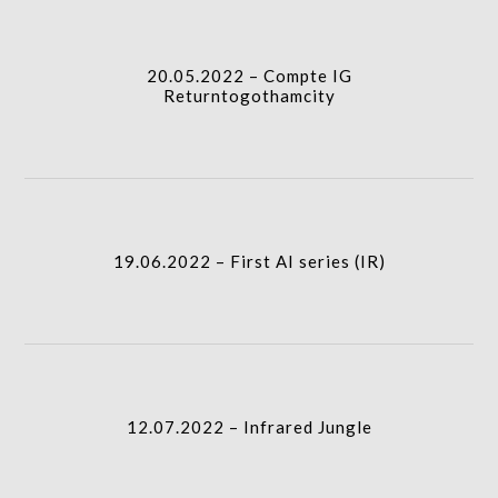
icon
20.05.2022 – Compte IG
column-
Returntogothamcity
gridblock-
icon
column-
19.06.2022 – First AI series (IR)
gridblock-
icon
column-
12.07.2022 – Infrared Jungle
gridblock-