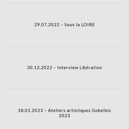
icon
column-
29.07.2022 – Sous la LOIRE
gridblock-
icon
column-
30.12.2022 – Interview Libération
gridblock-
icon
18.01.2023 – Ateliers artistiques Gobelins
2023