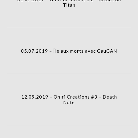
column-
Titan
gridblock-
icon
column-
05.07.2019 – Île aux morts avec GauGAN
gridblock-
icon
12.09.2019 – Oniri Creations #3 – Death
column-
Note
gridblock-
icon