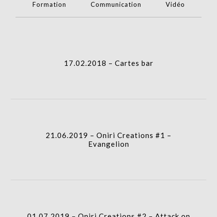
Formation
Communication
Vidéo
gridblock-
icon
column-
17.02.2018 – Cartes bar
gridblock-
icon
21.06.2019 – Oniri Creations #1 –
column-
Evangelion
gridblock-
icon
01.07.2019 – Oniri Creations #2 – Attack on