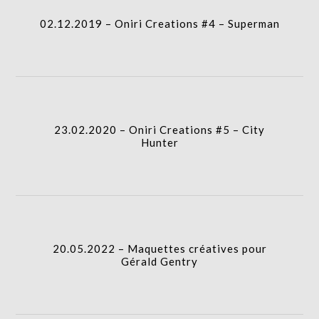
column-
02.12.2019 – Oniri Creations #4 – Superman
gridblock-
icon
23.02.2020 – Oniri Creations #5 – City
column-
Hunter
gridblock-
icon
20.05.2022 – Maquettes créatives pour
column-
Gérald Gentry
gridblock-