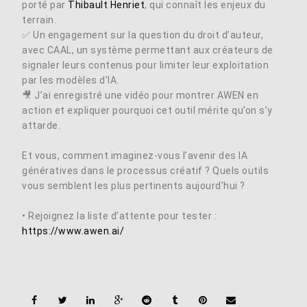
porté par
Thibault Henriet
, qui connaît les enjeux du
terrain.
✅ Un engagement sur la question du droit d’auteur,
avec CAAL, un système permettant aux créateurs de
signaler leurs contenus pour limiter leur exploitation
par les modèles d’IA.
🎥 J’ai enregistré une vidéo pour montrer AWEN en
action et expliquer pourquoi cet outil mérite qu’on s’y
attarde.
Et vous, comment imaginez-vous l’avenir des IA
génératives dans le processus créatif ? Quels outils
vous semblent les plus pertinents aujourd’hui ?
• Rejoignez la liste d’attente pour tester :
column-
https://www.awen.ai/
column-
column-
column-
column-
column-
column-
column-
column-
column-
column-
column-
column-
column-
gridblock-
gridblock-
gridblock-
gridblock-
gridblock-
gridblock-
gridblock-
gridblock-
gridblock-
gridblock-
gridblock-
gridblock-
gridblock-
gridblock-
icon