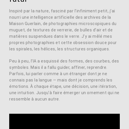
Inspiré par la nature, fasciné par l’infiniment petit, j’ai
nourri une intelligence artificielle des archives de la
Maison Guerlain, de photographies microscopiques du
muguet, de textures de verrerie, de bulles d’air et de
matières suspendues dans le verre. J’y ai mêlé mes
propres photographies et cette obsession douce pour
les spirales, les hélices, les structures organiques.
Peu à peu, l’IA a esquissé des formes, des courbes, des
symboles. Mais il a fallu guider, affiner, reprendre.
Parfois, lui parler comme à un étranger dont je ne
connais pas la langue — mais dont je comprends les
émotions. À chaque étape, une décision, une itération,
une intuition. Jusqu’à faire émerger un ornement qui ne
ressemble à aucun autre.