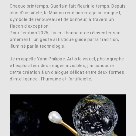
Chaque printemps, Guerlain fait fleurir le temps. Depuis
plus d’un siècle, la Maison rend hommage au muguet,
symbole de renouveau et de bonheur, à travers un
flacon d’exception.
Pour l’édition 2025, j’ai eu l’honneur de réinventer son
ornement : un geste artistique guidé par la tradition,
illuminé par la technologie.
Je m’appelle Yann Philippe. Artiste visuel, photographe
et explorateur des images invisibles, j’ai consacré
cette création à un dialogue délicat entre deux formes
d’intelligence : l’humaine et l’artificielle.