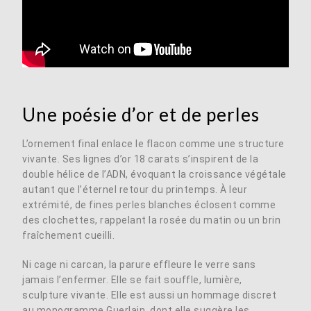
Une poésie d’or et de perles
L’ornement final enlace le flacon comme une structure
vivante. Ses lignes d’or 18 carats s’inspirent de la
double hélice de l’ADN, évoquant la croissance végétale
autant que l’éternel retour du printemps. À leur
extrémité, de fines perles blanches éclosent comme
des clochettes, rappelant la rosée du matin ou un brin
fraîchement cueilli.
Ni cage ni carcan, la parure effleure le verre sans
jamais l’enfermer. Elle se fait souffle, lumière,
sculpture vivante. Elle est aussi un hommage discret
au monogramme Guerlain, dont elle suggère les