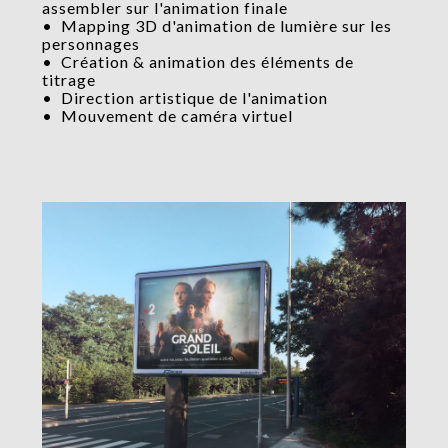
assembler sur l'animation finale
• Mapping 3D d'animation de lumière sur les
personnages
• Création & animation des éléments de
titrage
• Direction artistique de l'animation
• Mouvement de caméra virtuel
column-
column-
column-
column-
column-
column-
column-
column-
column-
column-
column-
column-
column-
column-
gridblock-
gridblock-
gridblock-
gridblock-
gridblock-
gridblock-
gridblock-
gridblock-
gridblock-
gridblock-
gridblock-
gridblock-
gridblock-
gridblock-