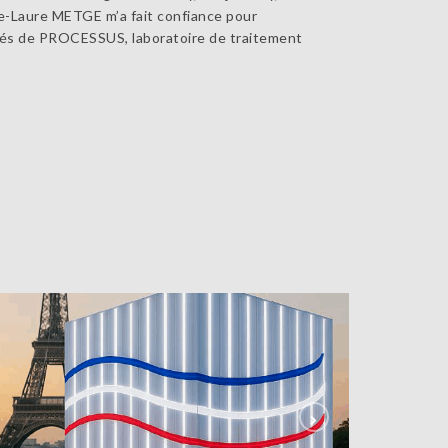
e-Laure METGE m’a fait confiance pour
riés de PROCESSUS, laboratoire de traitement
.04.2025 – IA & Médiation Culturelle à l’IUT
de Tours
GUER