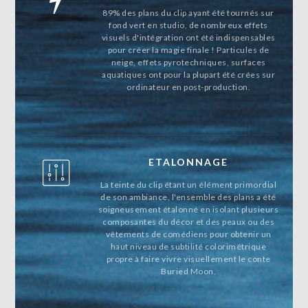
89% des plans du clip ayant été tournés sur
fond vert en studio, de nombreux effets
visuels d'intégration ont été indispensables
pour créer la magie finale ! Particules de
neige, effets pyrotechniques, surfaces
aquatiques ont pour la plupart été crées sur
ordinateur en post-production.
ETALONNAGE
La teinte du clip étant un élément primordial
de son ambiance, l'ensemble des plans a été
soigneusement étalonné en isolant plusieurs
composantes du décor et des peaux ou des
vêtements de comédiens pour obtenir un
haut niveau de subtilité colorimétrique
propre à faire vivre visuellement le conte
Buried Moon.