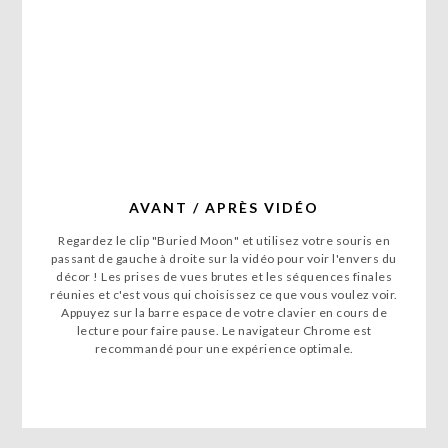
AVANT / APRÈS VIDÉO
Regardez le clip "Buried Moon" et utilisez votre souris en
passant de gauche à droite sur la vidéo pour voir l'envers du
décor ! Les prises de vues brutes et les séquences finales
réunies et c'est vous qui choisissez ce que vous voulez voir.
column-
Appuyez sur la barre espace de votre clavier en cours de
column-
column-
column-
column-
column-
column-
column-
column-
column-
column-
column-
column-
column-
lecture pour faire pause. Le navigateur Chrome est
recommandé pour une expérience optimale.
gridblock-
gridblock-
gridblock-
gridblock-
gridblock-
gridblock-
gridblock-
gridblock-
gridblock-
gridblock-
gridblock-
gridblock-
gridblock-
gridblock-
icon
icon
icon
icon
icon
icon
icon
icon
icon
icon
icon
icon
icon
icon
20.05.2022 – Maquettes créatives pour Gérald
16
1
0