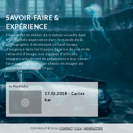
SAVOIR-FAIRE &
EXPÉRIENCE
Flowim est un atelier de création visuelle doté
d'une solide expérience dans le monde de la
photographie. Entretenant un haut niveau
d'exigence dans les travaux de prise de vue et de
retouche d'image, nos équipes d'artisans-
imagiers actualisent en permanence leur savoir-
faire pour satisfaire nos clients en images de
haute qualité depuis 17 ans.
In Portfolio
17.02.2018 – Cartes
bar
COPYRIGHT © 2026 |
CONTACT
|
C.G.V.
|
NEWSLETTER